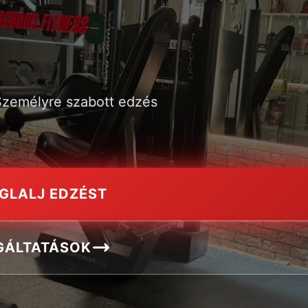
 Személyre szabott edzés
GLALJ EDZÉST
GÁLTATÁSOK