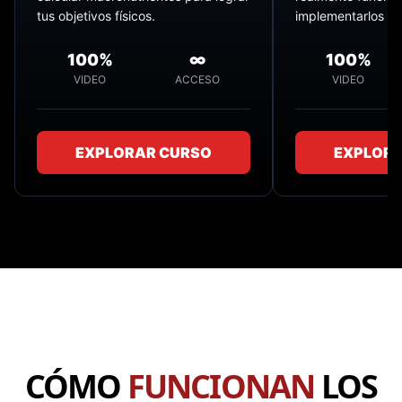
tus objetivos físicos.
implementarlos en 
100%
∞
100%
VIDEO
ACCESO
VIDEO
EXPLORAR CURSO
EXPLORA
CÓMO
FUNCIONAN
LOS