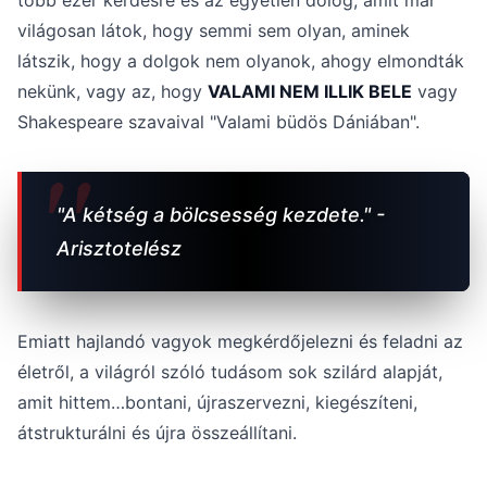
több ezer kérdésre és az egyetlen dolog, amit már
világosan látok, hogy semmi sem olyan, aminek
látszik, hogy a dolgok nem olyanok, ahogy elmondták
nekünk, vagy az, hogy
VALAMI NEM ILLIK BELE
vagy
Shakespeare szavaival "Valami büdös Dániában".
"A kétség a bölcsesség kezdete." -
Arisztotelész
Emiatt hajlandó vagyok megkérdőjelezni és feladni az
életről, a világról szóló tudásom sok szilárd alapját,
amit hittem…bontani, újraszervezni, kiegészíteni,
átstrukturálni és újra összeállítani.