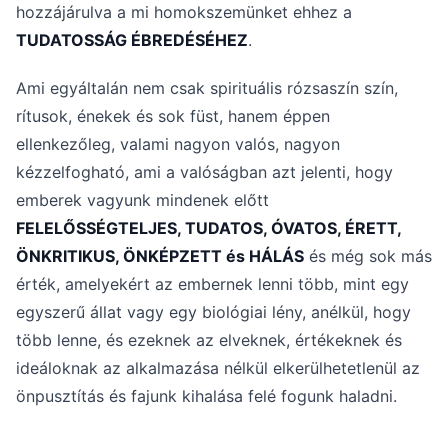
hozzájárulva a mi homokszemünket ehhez a
TUDATOSSÁG ÉBREDÉSÉHEZ
.
Ami egyáltalán nem csak spirituális rózsaszín szín,
rítusok, énekek és sok füst, hanem éppen
ellenkezőleg, valami nagyon valós, nagyon
kézzelfogható, ami a valóságban azt jelenti, hogy
emberek vagyunk mindenek előtt
FELELŐSSÉGTELJES, TUDATOS, ÓVATOS, ÉRETT,
ÖNKRITIKUS, ÖNKÉPZETT és HÁLÁS
és még sok más
érték, amelyekért az embernek lenni több, mint egy
egyszerű állat vagy egy biológiai lény, anélkül, hogy
több lenne, és ezeknek az elveknek, értékeknek és
ideáloknak az alkalmazása nélkül elkerülhetetlenül az
önpusztítás és fajunk kihalása felé fogunk haladni.