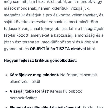
még semmit sem hiszünk el abból, amit mondok vagy
mások mondanak, hanem kiderítjük, vizsgáljuk,
megnézzük és látjuk a pro és kontra véleményeket, és
saját következtetéseket vonunk le, mert minél több
tudásunk van, annál könnyebb lesz látni a hazugságok
fátylai között, amelyeket a kapzsiság, a mohóság és a
józan ész teremtett, megkülönböztetni és kidobni a
gyomokat, és
OBJEKTÍV és TISZTA elmével
látni.
Hogyan fejlessz kritikus gondolkodást:
Kérdőjelezz meg mindent
: Ne fogadj el semmit
ellenőrzés nélkül
Vizsgálj több forrást
: Keress különböző
perspektívákat
Elemezd az előnyöket és hátrányokat
: Értékeld az