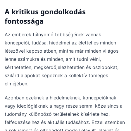
A kritikus gondolkodás
fontossága
Az emberek túlnyomó többségének vannak
koncepciói, tudása, hiedelmei az élettel és minden
létezővel kapcsolatban, mintha már minden világos
lenne számukra és minden, amit tudni vélni,
sérthetetlen, megkérdőjelezhetetlen és oszlopokat,
szilárd alapokat képeznek a kollektív tömegek
elméjében.
Azonban ezeknek a hiedelmeknek, koncepcióknak
vagy ideológiáknak a nagy része semmi köze sincs a
tudomány különböző területeinek kísérleteihez,
felfedezéseihez és aktuális tudásához. Ezzel szemben
a sok ismert és elfogadott modell elavult, elavult és