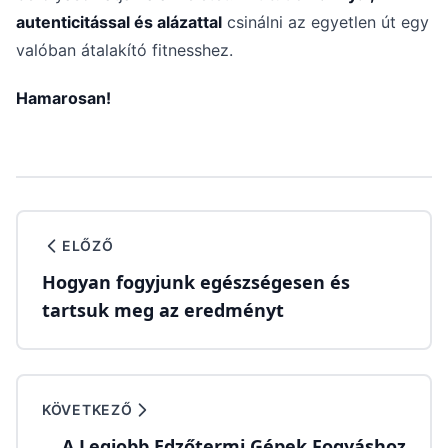
autenticitással és alázattal
csinálni az egyetlen út egy
valóban átalakító fitnesshez.
Hamarosan!
ELŐZŐ
Hogyan fogyjunk egészségesen és
tartsuk meg az eredményt
KÖVETKEZŐ
A Legjobb Edzőtermi Gépek Fogyáshoz