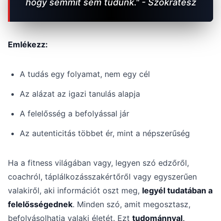
hogy semmit sem tudunk." - Szókratész
Emlékezz:
A tudás egy folyamat, nem egy cél
Az alázat az igazi tanulás alapja
A felelősség a befolyással jár
Az autenticitás többet ér, mint a népszerűség
Ha a fitness világában vagy, legyen szó edzőről,
coachról, táplálkozásszakértőről vagy egyszerűen
valakiről, aki információt oszt meg,
legyél tudatában a
felelősségednek
. Minden szó, amit megosztasz,
befolyásolhatja valaki életét. Ezt
tudománnyal,