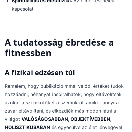
Spiritualitás és metafizika
: Az elme-test-lélek
kapcsolat
A tudatosság ébredése a
fitnessben
A fizikai edzésen túl
Remélem, hogy publikációimmal valódi értéket tudok
hozzáadni, néhányat inspirálhatok, hogy eltávolítsák
azokat a szemkötőket a szemükről, amiket annyira
zavar eltávolítani, és elkezdjék más módon látni a
világot
VALÓSÁGOSABBAN, OBJEKTÍVEBBEN,
HOLISZTIKUSABAN
és egyesülve az élet lényegével