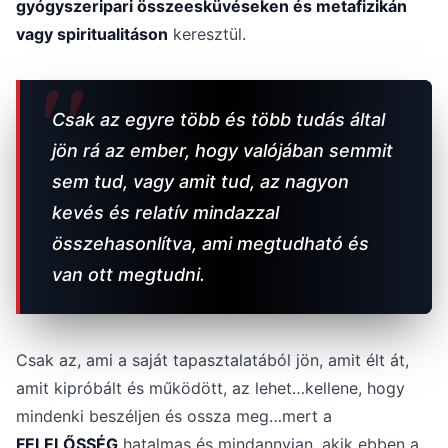
gyógyszeripari összeesküvéseken és metafizikán
vagy spiritualitáson
keresztül.
Csak az egyre több és több tudás által
jön rá az ember, hogy valójában semmit
sem tud, vagy amit tud, az nagyon
kevés és relatív mindazzal
összehasonlítva, ami megtudható és
van ott megtudni.
Csak az, ami a saját tapasztalatából jön, amit élt át,
amit kipróbált és működött, az lehet…kellene, hogy
mindenki beszéljen és ossza meg…mert a
FELELŐSSÉG
hatalmas és mindannyian, akik ebben a