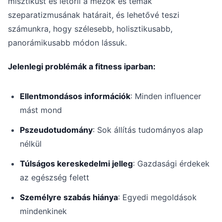
misztikust és letörli a mezők és témák
szeparatizmusának határait, és lehetővé teszi
számunkra, hogy szélesebb, holisztikusabb,
panorámikusabb módon lássuk.
Jelenlegi problémák a fitness iparban:
Ellentmondásos információk
: Minden influencer
mást mond
Pszeudotudomány
: Sok állítás tudományos alap
nélkül
Túlságos kereskedelmi jelleg
: Gazdasági érdekek
az egészség felett
Személyre szabás hiánya
: Egyedi megoldások
mindenkinek