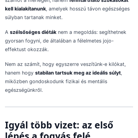
számot a mérlegen, hanem
fenntartható szokásokat
kell kialakítanunk
, amelyek hosszú távon egészséges
súlyban tartanak minket.
A
szélsőséges diéták
nem a megoldás: segíthetnek
gyorsan fogyni, de általában a félelmetes jojo-
effektust okozzák.
Nem az számít, hogy egyszerre veszítünk-e kilókat,
hanem hogy
stabilan tartsuk meg az ideális súlyt
,
miközben gondoskodunk fizikai és mentális
egészségünkről.
Igyál több vizet: az első
lépés a fogyás felé