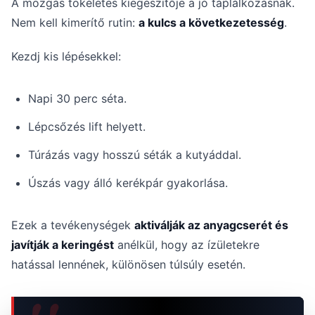
A mozgás tökéletes kiegészítője a jó táplálkozásnak.
Nem kell kimerítő rutin:
a kulcs a következetesség
.
Kezdj kis lépésekkel:
Napi 30 perc séta.
Lépcsőzés lift helyett.
Túrázás vagy hosszú séták a kutyáddal.
Úszás vagy álló kerékpár gyakorlása.
Ezek a tevékenységek
aktiválják az anyagcserét és
javítják a keringést
anélkül, hogy az ízületekre
hatással lennének, különösen túlsúly esetén.