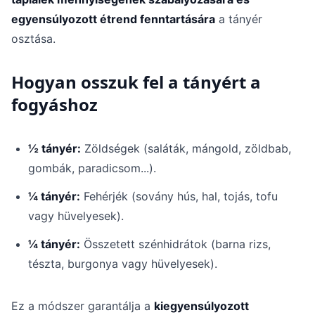
egyensúlyozott étrend fenntartására
a tányér
osztása.
Hogyan osszuk fel a tányért a
fogyáshoz
½ tányér:
Zöldségek (saláták, mángold, zöldbab,
gombák, paradicsom...).
¼ tányér:
Fehérjék (sovány hús, hal, tojás, tofu
vagy hüvelyesek).
¼ tányér:
Összetett szénhidrátok (barna rizs,
tészta, burgonya vagy hüvelyesek).
Ez a módszer garantálja a
kiegyensúlyozott