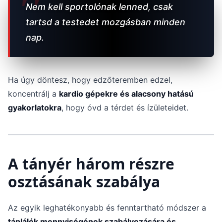
Nem kell sportolónak lenned, csak
tartsd a testedet mozgásban minden
nap.
Ha úgy döntesz, hogy edzőteremben edzel,
koncentrálj a
kardio gépekre és alacsony hatású
gyakorlatokra
, hogy óvd a térdet és ízületeidet.
A tányér három részre
osztásának szabálya
Az egyik leghatékonyabb és fenntartható módszer a
táplálék mennyiségének szabályozására és