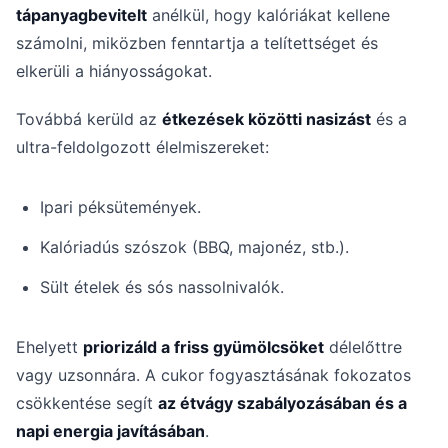
tápanyagbevitelt
anélkül, hogy kalóriákat kellene
számolni, miközben fenntartja a telítettséget és
elkerüli a hiányosságokat.
Továbbá kerüld az
étkezések közötti nasizást
és a
ultra-feldolgozott élelmiszereket:
Ipari péksütemények.
Kalóriadús szószok (BBQ, majonéz, stb.).
Sült ételek és sós nassolnivalók.
Ehelyett
priorizáld a friss gyümölcsöket
délelőttre
vagy uzsonnára. A cukor fogyasztásának fokozatos
csökkentése segít
az étvágy szabályozásában és a
napi energia javításában
.