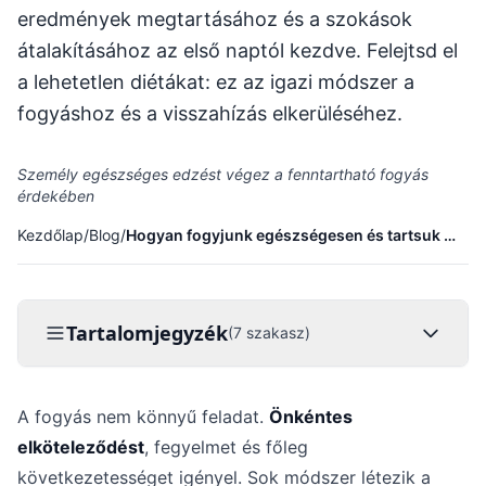
eredmények megtartásához és a szokások
átalakításához az első naptól kezdve. Felejtsd el
a lehetetlen diétákat: ez az igazi módszer a
fogyáshoz és a visszahízás elkerüléséhez.
Személy egészséges edzést végez a fenntartható fogyás
érdekében
Kezdőlap
/
Blog
/
Hogyan fogyjunk egészségesen és tartsuk meg az eredményt
Tartalomjegyzék
(7 szakasz)
A fogyás nem könnyű feladat.
Önkéntes
elköteleződést
, fegyelmet és főleg
következetességet igényel. Sok módszer létezik a