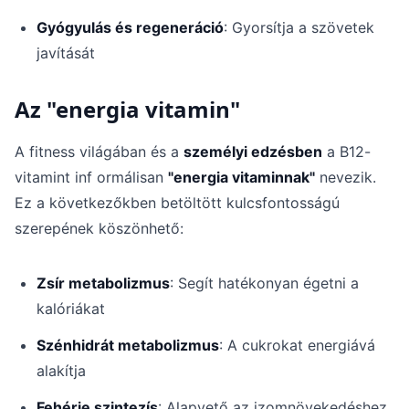
Gyógyulás és regeneráció
: Gyorsítja a szövetek
javítását
Az "energia vitamin"
A fitness világában és a
személyi edzésben
a B12-
vitamint inf ormálisan
"energia vitaminnak"
nevezik.
Ez a következőkben betöltött kulcsfontosságú
szerepének köszönhető:
Zsír metabolizmus
: Segít hatékonyan égetni a
kalóriákat
Szénhidrát metabolizmus
: A cukrokat energiává
alakítja
Fehérje szintezís
: Alapvető az izomnövekedéshez