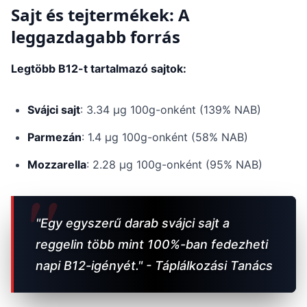
Sajt és tejtermékek: A
leggazdagabb forrás
Legtöbb B12-t tartalmazó sajtok:
Svájci sajt
: 3.34 μg 100g-onként (139% NAB)
Parmezán
: 1.4 μg 100g-onként (58% NAB)
Mozzarella
: 2.28 μg 100g-onként (95% NAB)
"Egy egyszerű darab svájci sajt a
reggelin több mint 100%-ban fedezheti
napi B12-igényét." - Táplálkozási Tanács