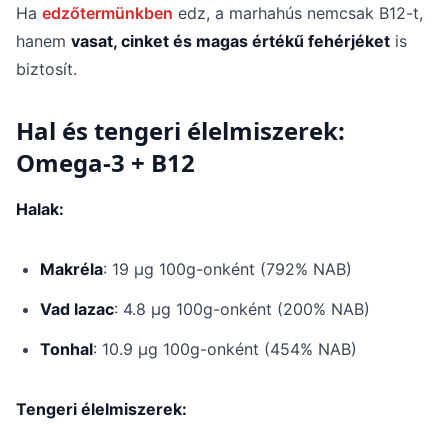
Ha
edzőtermünkben
edz, a marhahús nemcsak B12-t,
hanem
vasat, cinket és magas értékű fehérjéket
is
biztosít.
Hal és tengeri élelmiszerek:
Omega-3 + B12
Halak:
Makréla
: 19 μg 100g-onként (792% NAB)
Vad lazac
: 4.8 μg 100g-onként (200% NAB)
Tonhal
: 10.9 μg 100g-onként (454% NAB)
Tengeri élelmiszerek: