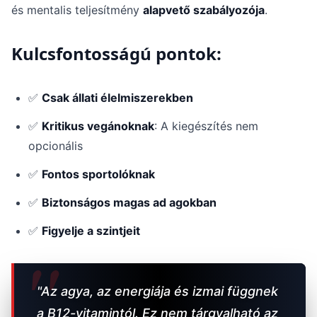
és mentalis teljesítmény
alapvető szabályozója
.
Kulcsfontosságú pontok:
✅
Csak állati élelmiszerekben
✅
Kritikus vegánoknak
: A kiegészítés nem
opcionális
✅
Fontos sportolóknak
✅
Biztonságos magas ad agokban
✅
Figyelje a szintjeit
"Az agya, az energiája és izmai függnek
a B12-vitamintól. Ez nem tárgyalható az