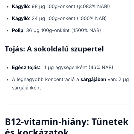
Kágyiló
: 98 μg 100g-onként (¡4083% NAB!)
Kágyiló
: 24 μg 100g-onként (1000% NAB)
Polip
: 36 μg 100g-onként (1500% NAB)
Tojás: A sokoldalú szupertel
Egész tojás
: 1.1 μg egységenként (46% NAB)
A legnagyobb koncentráció a
sárgájában
van: 2 μg
sárgájánként
B12-vitamin-hiány: Tünetek
és kockázatok