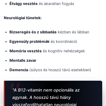
Étvágy vesztés
és akaratlan fogyás
Neurológiai tünetek:
Bizseregés és z sibbadás
kézben és lábban
Egyensúly problémák
és koordináció
Memória vesztés
és kognitiv nehézségek
Mentalis zavar
Demencia
(súlyos és hosszú távú esetekben)
"A B12-vitamin nem opcionális az
agynak. A hosszú távú hiány
visszafordíthatatlan neurológiai