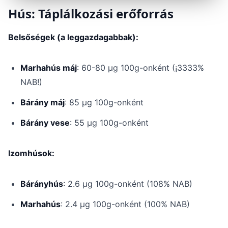
Hús: Táplálkozási erőforrás
Belsőségek (a leggazdagabbak):
Marhahús máj
: 60-80 μg 100g-onként (¡3333%
NAB!)
Bárány máj
: 85 μg 100g-onként
Bárány vese
: 55 μg 100g-onként
Izomhúsok:
Bárányhús
: 2.6 μg 100g-onként (108% NAB)
Marhahús
: 2.4 μg 100g-onként (100% NAB)