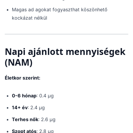
Magas ad agokat fogyaszthat köszönhető
kockázat nélkül
Napi ajánlott mennyiségek
(NAM)
Életkor szerint:
0-6 hónap
: 0.4 μg
14+ év
: 2.4 μg
Terhes nők
: 2.6 μg
Szopt atós
: 2.8 μg