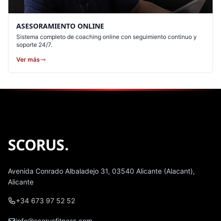
ASESORAMIENTO ONLINE
Sistema completo de coaching online con seguimiento continuo y
soporte 24/7.
Ver más
SCORUS
.
Avenida Conrado Albaladejo 31, 03540 Alicante (Alacant),
Alicante
+34 673 97 52 52
info@scorusfitness.com