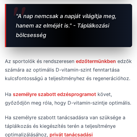
"A nap nemcsak a napját világítja meg,
hanem az elméjét is." - Táplálkozási
bölcsesség
Az sportolók és rendszeresen
edzőtermünkben
edzők
számára az optimális D-vitamin-szint fenntartása
kulcsfontosságú a teljesítményhez és regenerációhoz.
Ha
személyre szabott edzésprogramot
követ,
győződjön meg róla, hogy D-vitamin-szintje optimális.
Ha személyre szabott tanácsadásra van szüksége a
táplálkozás és kiegészítés terén a teljesítménye
optimalizálásához,
privát tanácsadási